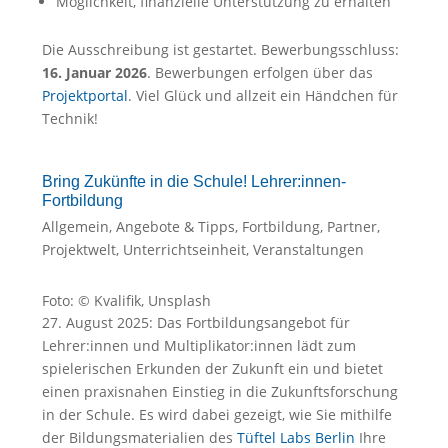
Möglichkeit, finanzielle Unterstützung zu erhalten
Die Ausschreibung ist gestartet. Bewerbungsschluss:
16. Januar 2026
. Bewerbungen erfolgen über das
Projektportal
. Viel Glück und allzeit ein Händchen für
Technik!
Bring Zukünfte in die Schule! Lehrer:innen-
Fortbildung
Allgemein
,
Angebote & Tipps
,
Fortbildung
,
Partner
,
Projektwelt
,
Unterrichtseinheit
,
Veranstaltungen
Foto: © Kvalifik, Unsplash
27. August 2025: Das Fortbildungsangebot für
Lehrer:innen und Multiplikator:innen lädt zum
spielerischen Erkunden der Zukunft ein und bietet
einen praxisnahen Einstieg in die Zukunftsforschung
in der Schule. Es wird dabei gezeigt, wie Sie mithilfe
der Bildungsmaterialien des
Tüftel Labs Berlin
Ihre