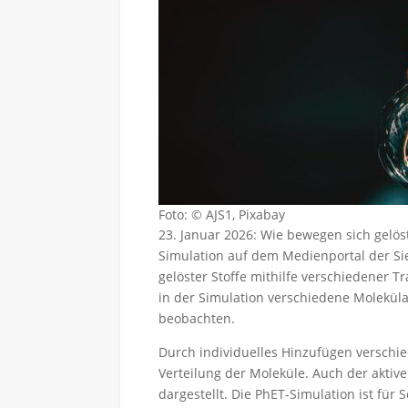
Foto: © AJS1, Pixabay
23. Januar 2026: Wie bewegen sich gelö
Simulation auf dem Medienportal der Sie
gelöster Stoffe mithilfe verschiedener 
in der Simulation verschiedene Molekü
beobachten.
Durch individuelles Hinzufügen verschie
Verteilung der Moleküle. Auch der akti
dargestellt. Die PhET-Simulation ist für