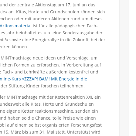
d der zentrale Aktionstag am 17. Juni an das
gie« an. Kitas, Horte und Grundschulen können sich
twochen oder mit anderen Aktionen rund um dieses
Aktionsmaterial
ist für alle pädagogischen Fach-
ses Jahr beinhaltet es u.a. eine Sonderausgabe der
t!« sowie eine Energierallye in die Zukunft, bei der
ecken können.
er MINTmachtage neue Ideen und Vorschläge, um
lichen Formen zu erforschen. In Vorbereitung auf
Fach- und Lehrkräfte außerdem kostenfrei und
nline-Kurs »ZZZAP! BÄM! Mit Energie in die
 der Stiftung Kinder forschen teilnehmen.
der MINTmachtage mit der Kettenreaktion XXL ein
ndesweit alle Kitas, Horte und Grundschulen
ine eigene Kettenreaktionsmaschine, senden ein
und haben so die Chance, tolle Preise wie einen
i auf einem selbst organisierten Forschungsfest
 15. März bis zum 31. Mai statt. Unterstützt wird