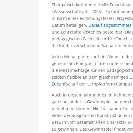
Thematisch knüpfen die MINTmachtage un
»Wissenschaftsjahr 2025 – Zukunftsener
in Form eines Forschungsfestes, Projek
Datum beteiligen.
Darauf abgestimmtes 
und Lehrkräfte kostenlos bestellbar. Die
pädagogischen Fachzeitschrift »Forscht mi
die Kinder verschiedene Szenarien entd
Jeden Monat gibt es auf der Website d
gemeinsam Energie in ihren unterschied
die MINTmachtage können pädagogische 
zeitlich flexible an dem gleichnamigen
O
Zukunft
«: auf der Lernplattform Campus
Auch in diesem Jahr gibt es im Rahmen 
ganz besonderes Gewinnspiel, an dem bu
teilnehmen können. Hierfür bauen Sie e
Video der ausgelösten Konstruktion ein 
Besuch vom Sesamstraßen-Charakter Grob
zu gewinnen. Das Gewinnspiel findet vom