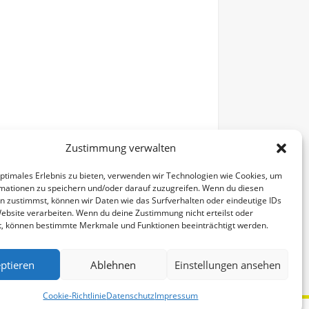
Zustimmung verwalten
optimales Erlebnis zu bieten, verwenden wir Technologien wie Cookies, um
mationen zu speichern und/oder darauf zuzugreifen. Wenn du diesen
n zustimmst, können wir Daten wie das Surfverhalten oder eindeutige IDs
Website verarbeiten. Wenn du deine Zustimmung nicht erteilst oder
t, können bestimmte Merkmale und Funktionen beeinträchtigt werden.
Alle Veranstaltungen
ptieren
Ablehnen
Einstellungen ansehen
Cookie-Richtlinie
Datenschutz
Impressum