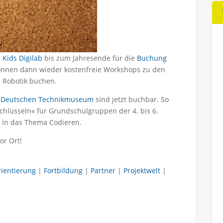
s
Kids Digilab
bis zum Jahresende für die
Buchung
önnen dann wieder kostenfreie Workshops zu den
d Robotik buchen.
m Deutschen Technikmuseum
sind jetzt buchbar. So
chlüsseln« für Grundschulgruppen der 4. bis 6.
g in das Thema Codieren.
or Ort!
rientierung
|
Fortbildung
|
Partner
|
Projektwelt
|