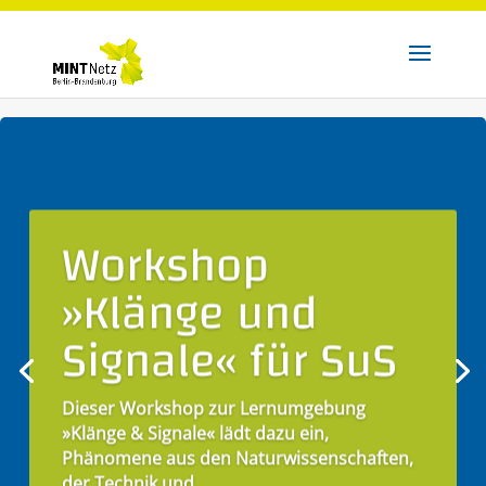
Workshop
»Klänge und
Signale« für SuS
Dieser Workshop zur Lernumgebung
»Klänge & Signale« lädt dazu ein,
Phänomene aus den Naturwissenschaften,
der Technik und...